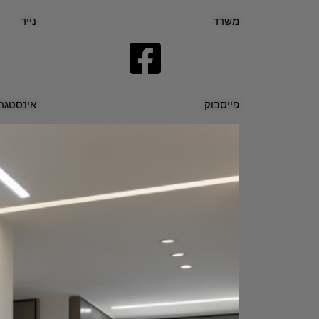
משרד
נייד
פייסבוק
אינסטגר